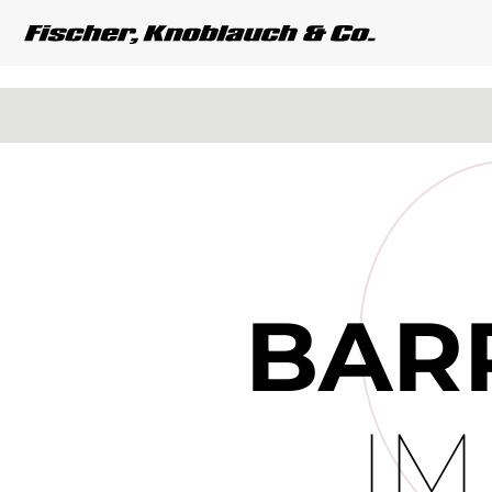
BARR
IM