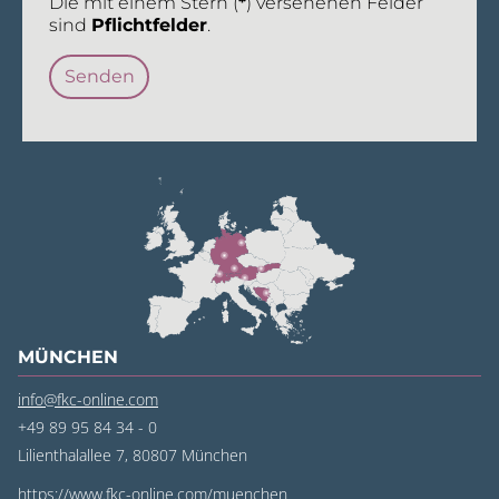
Die mit einem Stern (
*
) versehenen Felder
sind
Pflichtfelder
.
MÜNCHEN
info@fkc-online.com
+49 89 95 84 34 - 0
Lilienthalallee 7, 80807 München
https://www.fkc-online.com/muenchen