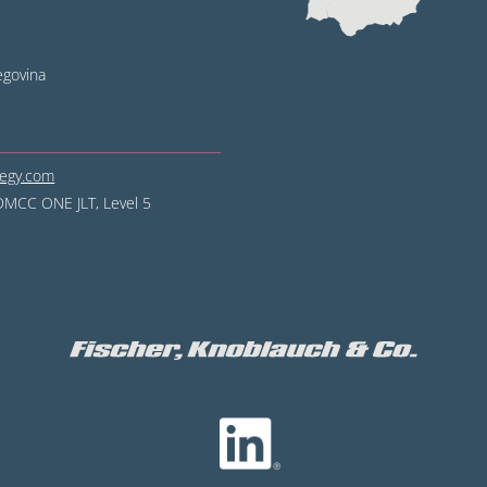
egovina
tegy.com
DMCC ONE JLT, Level 5