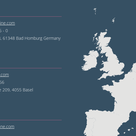
line.com
 - 0
68, 61348 Bad Homburg Germany
e.com
 66
e 209, 4055 Basel
line.com