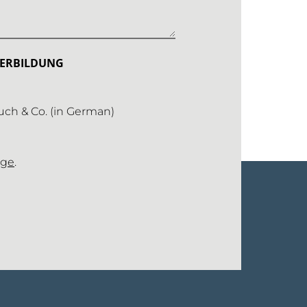
ITERBILDUNG
auch & Co. (in German)
age
.