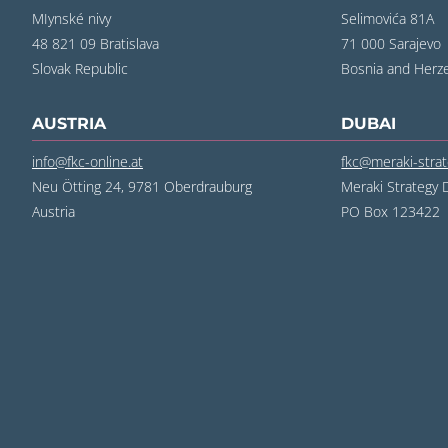
MIynské nivy
Selimovića 81A
48 821 09 Bratislava
71 000 Sarajevo
‍Slovak Republic
‍Bosnia and Herz
AUSTRIA
DUBAI
info@fkc-online.at
fkc@meraki-stra
Neu Ötting 24, 9781 Oberdrauburg
Meraki Strategy 
Austria
PO Box 123422