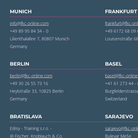
MUNICH
FRANKFURT
info@fkc-online.com
frankfurt@fkc-on
+49 89 95 84 34 - 0
+49 6172 68 09 6
Lilienthalallee 7, 80807 Munich
Louisenstraße 
‍Germany
BERLIN
BASEL
berlin@fkc-online.com
basel@fkc-onlin
+49 30 26 55 73 16
+41 61 273 44 -
Heylstraße 33, 10825 Berlin
Burgfelderstrass
‍Germany
‍Switzerland
BRATISLAVA
SARAJEVO
E@sy - Training s.r.o. -
sarajevo@fkc-on
@ Fischer, Knoblauch & Co.
Bulevar Meše