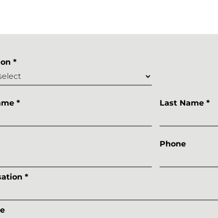
ion *
ame *
Last Name *
Phone
ation *
e