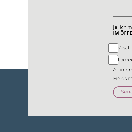
Ja
, ich 
IM ÖFF
Yes, I
I agre
All info
Fields m