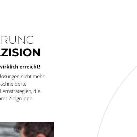
IERUNG
ZISION
wirklich erreicht!
rdlösungen nicht mehr
eschneiderte
 Lernstrategien, die
hrer Zielgruppe