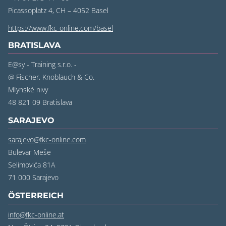
Picassoplatz 4, CH – 4052 Basel
https://www.fkc-online.com/basel
BRATISLAVA
E@sy - Training s.r.o. -
@ Fischer, Knoblauch & Co.
MIynské nivy
48 821 09 Bratislava
SARAJEVO
sarajevo@fkc-online.com
Bulevar Meše
Selimovića 81A
71 000 Sarajevo
ÖSTERREICH
info@fkc-online.at