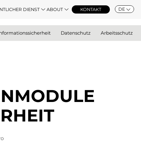
DE
NTLICHER DIENST
ABOUT
KONTAKT
nformationssicherheit
Datenschutz
Arbeitsschutz
RN­­MODULE
R­HEIT
ro