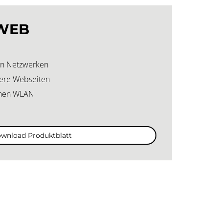
 WEB
len Netzwerken
here Webseiten
ichen WLAN
wnload Produktblatt