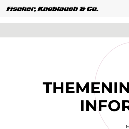
THEMEN­­I
INFOR
M