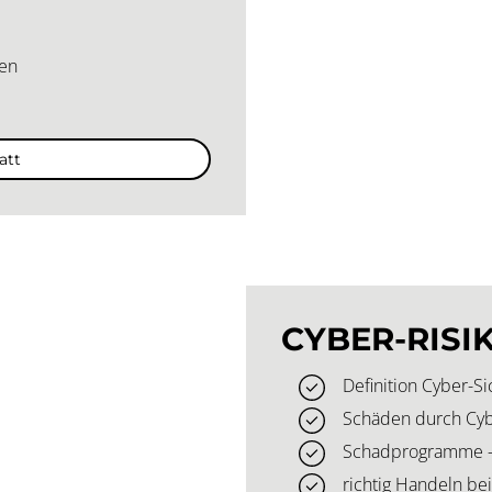
len
att
CYBER-RISI
Definition Cyber-Si
Schäden durch Cyb
Schadprogramme – 
richtig Handeln be