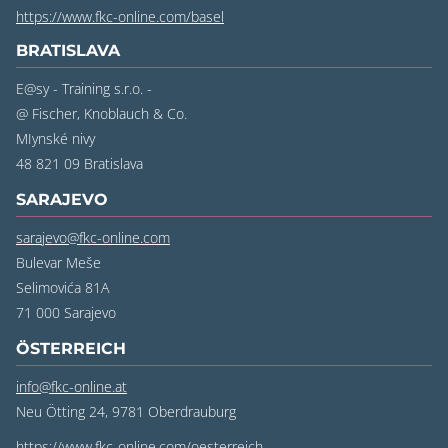
https://www.fkc-online.com/basel
BRATISLAVA
E@sy - Training s.r.o. -
@ Fischer, Knoblauch & Co.
MIynské nivy
48 821 09 Bratislava
SARAJEVO
sarajevo@fkc-online.com
Bulevar Meše
Selimovića 81A
71 000 Sarajevo
ÖSTERREICH
info@fkc-online.at
Neu Ötting 24, 9781 Oberdrauburg
https://www.fkc-online.com/oesterreich