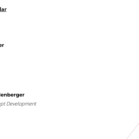
lar
er
denberger
ept Development