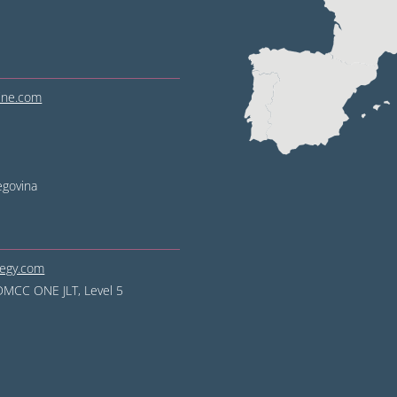
line.com
egovina
tegy.com
DMCC ONE JLT, Level 5