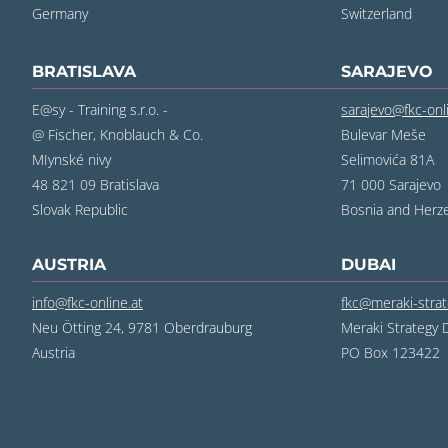
Germany
Switzerland
BRATISLAVA
SARAJEVO
E@sy - Training s.r.o. -
sarajevo@fkc-on
@ Fischer, Knoblauch & Co.
Bulevar Meše
MIynské nivy
Selimovića 81A
48 821 09 Bratislava
71 000 Sarajevo
Slovak Republic
Bosnia and Herz
AUSTRIA
DUBAI
info@fkc-online.at
fkc@meraki-stra
Neu Ötting 24, 9781 Oberdrauburg
Meraki Strategy 
Austria
PO Box 123422