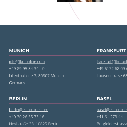
MUNICH
FRANKFURT
info@fkc-online.com
frankfurt@fkc-on
+49 89 95 84 34 - 0
+49 6172 68 09 6
Lilienthalallee 7, 80807 Munich
Louisenstraße 
Germany
BERLIN
BASEL
berlin@fkc-online.com
basel@fkc-onlin
+49 30 26 55 73 16
+41 61 273 44 -
Heylstraße 33, 10825 Berlin
Burgfelderstrass