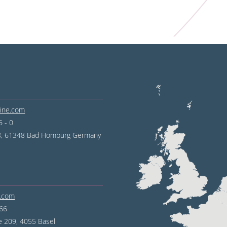
line.com
 - 0
68, 61348 Bad Homburg
Germany
e.com
 66
e 209, 4055 Basel