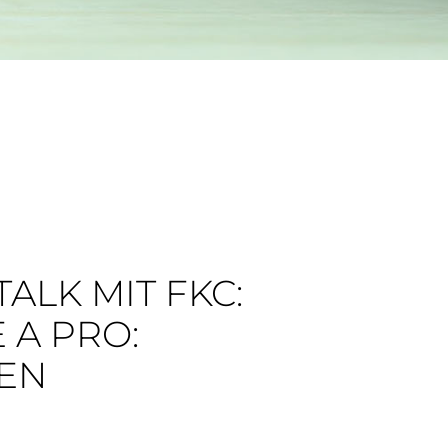
ALK MIT FKC:
 A PRO:
TEN