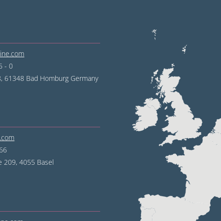
line.com
 - 0
68, 61348 Bad Homburg
Germany
e.com
 66
e 209, 4055 Basel