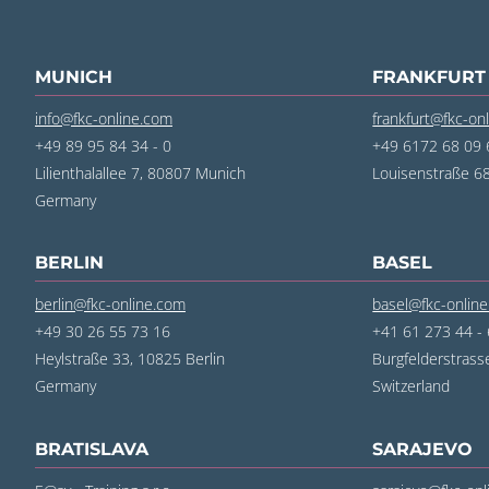
MUNICH
FRANKFURT
info@fkc-online.com
frankfurt@fkc-on
+49 89 95 84 34 - 0
+49 6172 68 09 6
Lilienthalallee 7, 80807 Munich
Louisenstraße 
Germany
BERLIN
BASEL
berlin@fkc-online.com
basel@fkc-onlin
+49 30 26 55 73 16
+41 61 273 44 -
Heylstraße 33, 10825 Berlin
Burgfelderstrass
Germany
Switzerland
BRATISLAVA
SARAJEVO