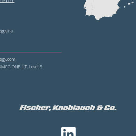
line.com
egovina
tegy.com
DMCC ONE JLT, Level 5