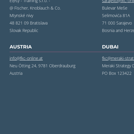
E@sy - Training s.r.o. -
sarajevo@fkc-on
@ Fischer, Knoblauch & Co.
Bulevar Meše
MIynské nivy
Selimovića 81A
48 821 09 Bratislava
71 000 Sarajevo
Slovak Republic
Bosnia and Herz
AUSTRIA
DUBAI
info@fkc-online.at
fkc@meraki-stra
Neu Ötting 24, 9781 Oberdrauburg
Meraki Strategy 
Austria
PO Box 123422