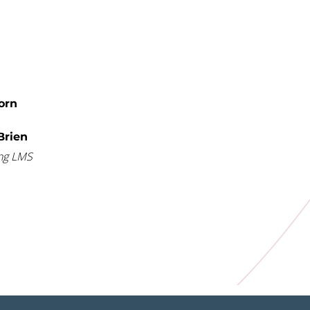
orn
Brien
ung LMS