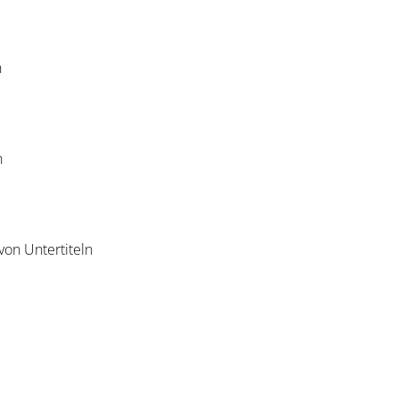
n
n
on Untertiteln